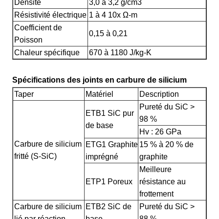
Densité
3,0 à 3,2 g/cm3
Résistivité électrique
1 à 4 10x Ω-m
Coefficient de
0,15 à 0,21
Poisson
Chaleur spécifique
670 à 1180 J/kg-K
Spécifications des joints en carbure de silicium
Taper
Matériel
Description
Pureté du SiC >
ETB1 SiC pur
98 %
de base
Hv : 26 GPa
Carbure de silicium
ETG1 Graphite
15 % à 20 % de
fritté (S-SiC)
imprégné
graphite
Meilleure
ETP1 Poreux
résistance au
frottement
Carbure de silicium
ETB2 SiC de
Pureté du SiC >
lié par réaction
base
88 %