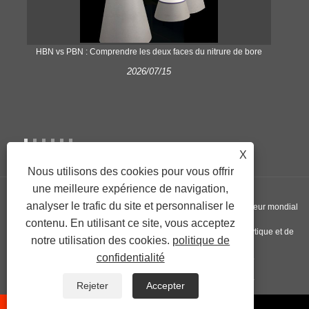
​HBN vs PBN : Comprendre les deux faces du nitrure de bore
2026/07/15
X
Nous utilisons des cookies pour vous offrir
une meilleure expérience de navigation,
analyser le trafic du site et personnaliser le
Copyright © 2022 Nextgen Advanced Materials INC - Un fournisseur mondial
contenu. En utilisant ce site, vous acceptez
de plaques de nitrure de silicium, de creusets en graphite pyrolytique et de
notre utilisation des cookies.
politique de
disques en nitrure d'aluminium - Tous droits réservés.
confidentialité
Liens
Sitemap
RSS
XML
Privacy Policy
Rejeter
Accepter