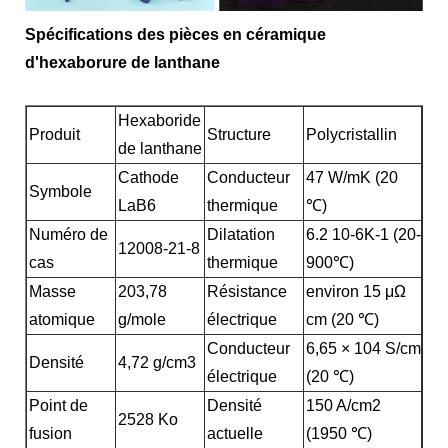
Spécifications des pièces en céramique
d'hexaborure de lanthane
Hexaboride
Produit
Structure
Polycristallin
de lanthane
Cathode
Conducteur
47 W/mK (20
Symbole
LaB6
thermique
℃)
Numéro de
Dilatation
6.2 10-6K-1 (20-
12008-21-8
cas
thermique
900℃)
Masse
203,78
Résistance
environ 15 μΩ
atomique
g/mole
électrique
cm (20 ℃)
Conducteur
6,65 × 104 S/cm
Densité
4,72 g/cm3
électrique
(20 ℃)
Point de
Densité
150 A/cm2
2528 Ko
fusion
actuelle
(1950 ℃)