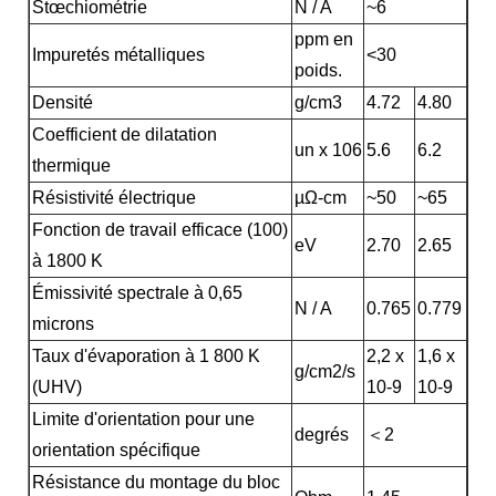
Stœchiométrie
N / A
~6
ppm en
Impuretés métalliques
<30
poids.
Densité
g/cm3
4.72
4.80
Coefficient de dilatation
un x 106
5.6
6.2
thermique
Résistivité électrique
µΩ-cm
~50
~65
Fonction de travail efficace (100)
eV
2.70
2.65
à 1800 K
Émissivité spectrale à 0,65
N / A
0.765
0.779
microns
Taux d'évaporation à 1 800 K
2,2 x
1,6 x
g/cm2/s
(UHV)
10-9
10-9
Limite d'orientation pour une
degrés
＜2
orientation spécifique
Résistance du montage du bloc