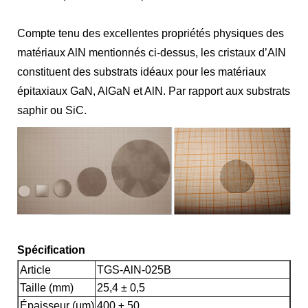
Compte tenu des excellentes propriétés physiques des
matériaux AlN mentionnés ci-dessus, les cristaux d’AlN
constituent des substrats idéaux pour les matériaux
épitaxiaux GaN, AlGaN et AlN. Par rapport aux substrats
saphir ou SiC.
Spécification
Article
TGS-AlN-025B
Taille (mm)
25,4 ± 0,5
Épaisseur (μm)
400 ± 50