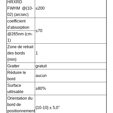
HRXRD
FWHM @(10-
≤200
02) (arcsec)
coefficient
d'absorption
≤70
@265nm (cm-
1)
Zone de retrait
des bords
1
(mm)
Gratter
gratuit
Réduire le
aucun
bord
Surface
≥80%
utilisable
Orientation du
bord de
{10-10} ± 5,0°
positionnement