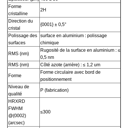
Forme
2H
cristalline
Direction du
{0001} ± 0,5°
cristal
Polissage des
surface en aluminium : polissage
surfaces
chimique
Rugosité de la surface en aluminium : ≤
RMS (nm)
0,5 nm
RMS (nm)
Côté azote (arrière) : ≤ 1,2 um
Forme circulaire avec bord de
Forme
positionnement
Niveau de
P (fabrication)
qualité
HRXRD
FWHM
≤300
@(0002)
(arcsec)